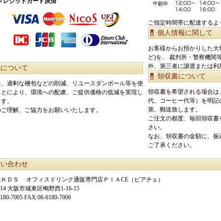
クレジットカード決済
ご指定時間帯に配達するよ
個人情報に関して
お客様からお預かりした大
ど)を、 裁判所・警察機
外、第三者に譲渡または利
包について
領収書について
は、過剰な梱包などの削減、リユースダンボール等を使
領収書を希望される場合は
ことにより、環境への配慮、ご提供価格の低減を実現し
代、コーヒー代等）を明記
ます。
第、郵送致します。
のご理解、ご協力をお願いいたします。
ご注文の都度、毎回領収書
さい。
なお、領収書の金額に、振
ご了承ください。
問い合わせ
社ＫＤＳ オフィスドリンク通販専門店ＰＩＡCE（ピアチェ）
0014 大阪市城東区鴫野西1-16-15
6180-7005 FAX:06-6180-7006