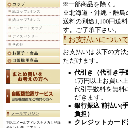
※一部商品を除く。
カップ
※北海道・沖縄・離島
紙コップ5オンス
紙コップ7オンス
送料の別途1,100円送
インサートカップ
す。ご了承下さい。
ディスペンサー
お支払いについ
その他
お支払いは以下の方法
お菓子・食品
ただけます。
自販機用商品
代引き（代引き手数
1万円以上お買い
代引手数料を無料
だきます。
銀行振込 前払い(
負担）
メールマガジン
クレジットカード
下記にメールアドレスを入力し登録
ボタンを押して下さい。