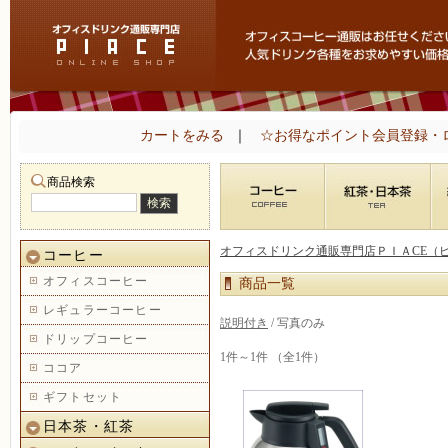
カートをみる
｜
☆お得なポイント会員登録・
商品検索
オフィスドリンク通販専門店ＰＩＡCE（
コーヒー
オフィスコーヒー
商品一覧
レギュラーコーヒー
説明付き
/ 写真のみ
ドリップコーヒー
1件～1件 （全1件）
ココア
ギフトセット
日本茶・紅茶