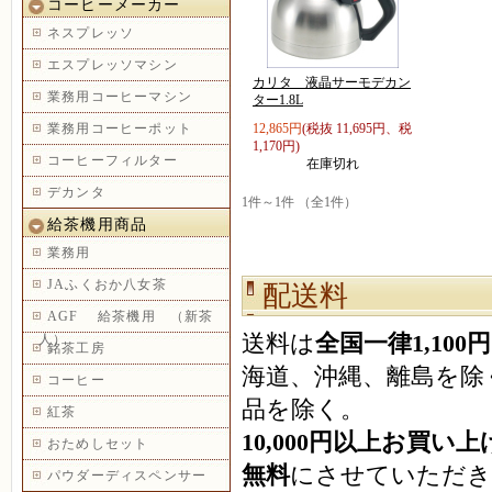
コーヒーメーカー
ネスプレッソ
エスプレッソマシン
カリタ 液晶サーモデカン
業務用コーヒーマシン
ター1.8L
業務用コーヒーポット
12,865円
(税抜 11,695円、税
1,170円)
コーヒーフィルター
在庫切れ
デカンタ
1件～1件 （全1件）
給茶機用商品
業務用
JAふくおか八女茶
配送料
AGF 給茶機用 （新茶
送料は
全国一律1,100円
人）
銘茶工房
海道、沖縄、離島を除
コーヒー
品を除く。
紅茶
10,000円以上お買い
おためしセット
無料
にさせていただき
パウダーディスペンサー