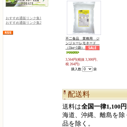
おすすめ通販リンク集1
おすすめ通販リンク集2
不二食品 業務用 ジ
ンジャーレモネード
（1kg×1袋）
3,564円(税抜 3,300円、
税 264円)
購入数
袋
配送料
送料は
全国一律1,100円
海道、沖縄、離島を除
品を除く。