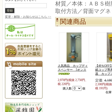
材質／本体：ＡＢＳ樹
取付方法／背面マグネ
変更・解除・お知らせはこちら >>
関連商品
人気商品 カップディ
【49％OF
スペンサー 5オンス
紙コップ専
器 カップ
2,970円(税抜 2,750円、
定価:
4,1
税 220円)
2,100円(税抜
税 191円)
購入数
個
在庫