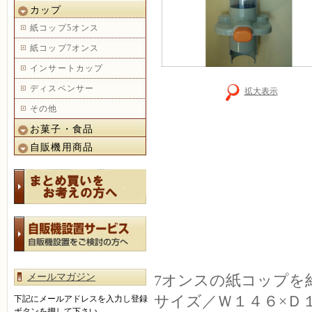
カップ
紙コップ5オンス
紙コップ7オンス
インサートカップ
ディスペンサー
拡大表示
その他
お菓子・食品
自販機用商品
メールマガジン
7オンスの紙コップを
サイズ／Ｗ１４６×Ｄ
下記にメールアドレスを入力し登録
ボタンを押して下さい。