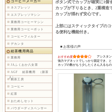
コーヒーメーカー
ボタン式でカップが確実に1個
ネスプレッソ
カップが下りるとき、2重構造
カップが揺れず安心です。
エスプレッソマシン
業務用コーヒーマシン
上部にはスティックタイプのコ
業務用コーヒーポット
る便利な機能付き。
コーヒーフィルター
デカンタ
■ お客様の声
給茶機用商品
アシスタン
おすすめ度
業務用
強力マグネットでしっかり固定でき、と
JAふくおか八女茶
カップの数がもう少したくさん入るもの
AGF 給茶機用 （新茶
人）
銘茶工房
コーヒー
紅茶
おためしセット
パウダーディスペンサー