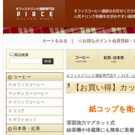
カートをみる
｜
☆お得なポイント会員登録・
商品検索
オフィスドリンク通販専門店ＰＩＡCE（
コーヒー
オフィスコーヒー
【お買い得】カ
レギュラーコーヒー
ドリップコーヒー
紙コップを衛
ココア
ギフトセット
背面強力マグネット式
日本茶・紅茶
給茶機や冷蔵庫にも簡単に装着